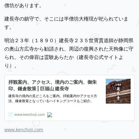
僧坊があります。
建長寺の鎮守で、そこには半僧坊大権現が祀られていま
す。
明治２３年（１８９０）建長寺２３５世霄貫道師が静岡県
の奥山方広寺から勧請され、周辺の復興された天狗像に守
られ、その偉容は霊験あらたか（建長寺公式サイトよ
り）。
www.kenchoji.com