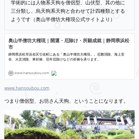
学術的には人物系天狗を僧侶型、山伏型、其の他に
三分類し、烏天狗系天狗と合わせて計四種類とする
ようです（奥山半僧坊大権現公式サイトより）
www.hansoubou.com
つまり僧侶型、お坊さん天狗、ということになります。