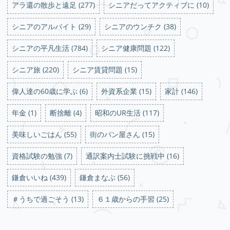
アラ還の散歩と遠足 (277)
シニアだってアクティブに (10)
シニアのアルバイト (29)
シニアのウンチク (38)
シニアの平凡生活 (784)
シニア健康問題 (122)
シニア旅 (220)
シニア賃貸問題 (15)
偉人達の60歳に学ぶ (6)
外資系企業 (15)
家計 (146)
年金 (1)
断捨離 (4)
昭和のUR生活 (117)
美味しいごはん (55)
街のパン屋さん (15)
資格試験の勉強 (7)
通訳案内士試験に挑戦中 (16)
鎌倉いいね (439)
鎌倉まなぶ (56)
＃うちで過ごそう (13)
６１歳からの手習 (25)