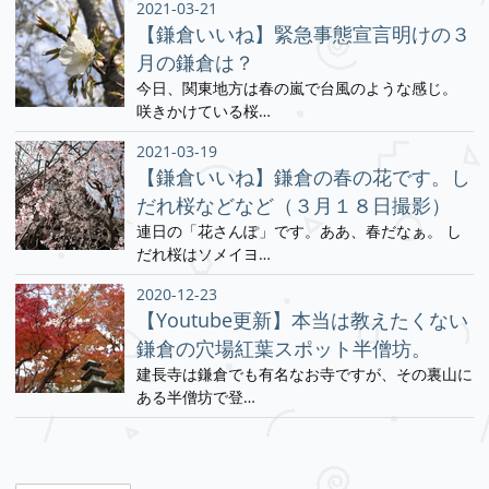
2021-03-21
【鎌倉いいね】緊急事態宣言明けの３
月の鎌倉は？
今日、関東地方は春の嵐で台風のような感じ。
咲きかけている桜…
2021-03-19
【鎌倉いいね】鎌倉の春の花です。し
だれ桜などなど（３月１８日撮影）
連日の「花さんぽ」です。ああ、春だなぁ。 し
だれ桜はソメイヨ…
2020-12-23
【Youtube更新】本当は教えたくない
鎌倉の穴場紅葉スポット半僧坊。
建長寺は鎌倉でも有名なお寺ですが、その裏山に
ある半僧坊で登…