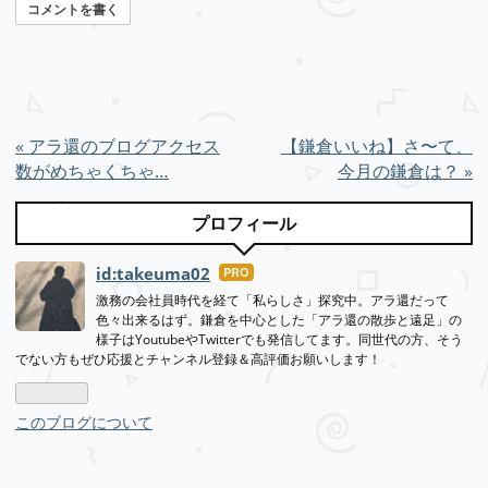
コメントを書く
«
アラ還のブログアクセス
【鎌倉いいね】さ〜て、
数がめちゃくちゃ…
今月の鎌倉は？
»
プロフィール
id:takeuma02
はて
なブ
激務の会社員時代を経て「私らしさ」探究中。アラ還だって
色々出来るはず。鎌倉を中心とした「アラ還の散歩と遠足」の
ログ
様子はYoutubeやTwitterでも発信してます。同世代の方、そう
Pro
でない方もぜひ応援とチャンネル登録＆高評価お願いします！
このブログについて