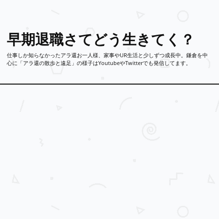
早期退職さてどう生きてく？
仕事しか知らなかったアラ還お一人様、家事やUR生活と少しずつ成長中。鎌倉を中
心に「アラ還の散歩と遠足」の様子はYoutubeやTwitterでも発信してます。